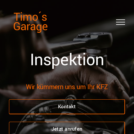
Skip
to
content
Inspektion
Wir kümmern uns um Ihr KFZ
Kontakt
Jetzt anrufen